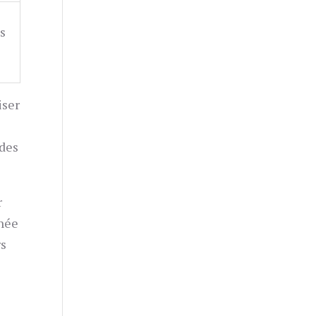
s
iser
 des
r
gnée
rs