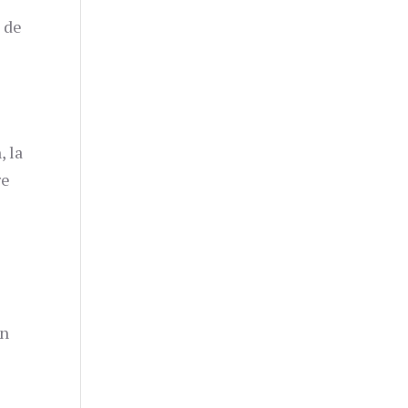
 de
, la
re
on