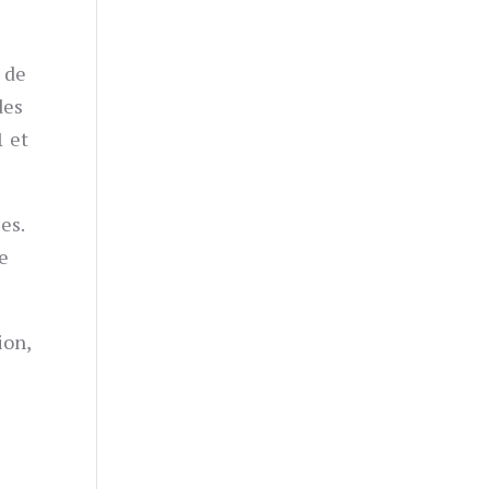
s de
des
1 et
es.
te
ion,